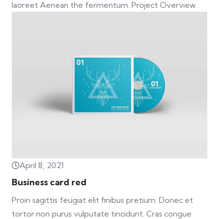
laoreet Aenean the fermentum. Project Overview
April 8, 2021
Business card red
Proin sagittis feugiat elit finibus pretium. Donec et
tortor non purus vulputate tincidunt. Cras congue