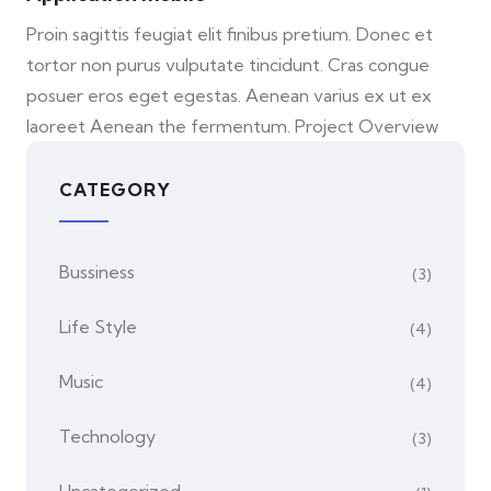
Proin sagittis feugiat elit finibus pretium. Donec et
tortor non purus vulputate tincidunt. Cras congue
posuer eros eget egestas. Aenean varius ex ut ex
laoreet Aenean the fermentum. Project Overview
CATEGORY
Bussiness
(3)
Life Style
(4)
Music
(4)
Technology
(3)