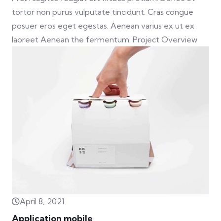
tortor non purus vulputate tincidunt. Cras congue
posuer eros eget egestas. Aenean varius ex ut ex
laoreet Aenean the fermentum. Project Overview
April 8, 2021
Application mobile