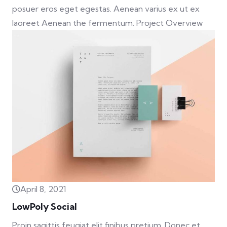
posuer eros eget egestas. Aenean varius ex ut ex
laoreet Aenean the fermentum. Project Overview
April 8, 2021
LowPoly Social
Proin sagittis feugiat elit finibus pretium. Donec et