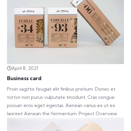
April 8, 2021
Business card
Proin sagittis feugiat elit finibus pretium. Donec et
tortor non purus vulputate tincidunt. Cras congue
posuer eros eget egestas. Aenean varius ex ut ex
laoreet Aenean the fermentum. Project Overview