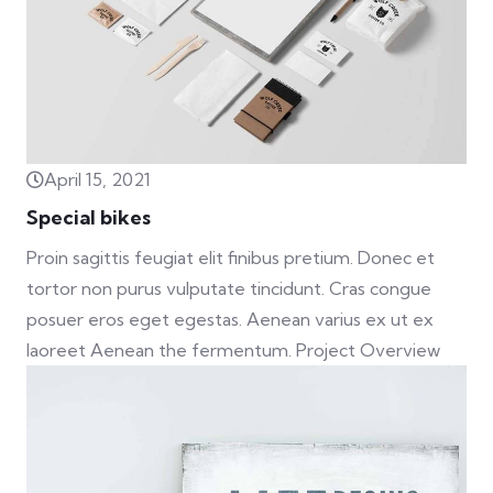
April 15, 2021
Special bikes
Proin sagittis feugiat elit finibus pretium. Donec et
tortor non purus vulputate tincidunt. Cras congue
posuer eros eget egestas. Aenean varius ex ut ex
laoreet Aenean the fermentum. Project Overview